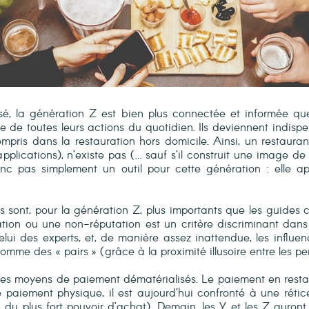
é, la génération Z est bien plus connectée et informée que
nte de toutes leurs actions du quotidien. Ils deviennent indis
ompris dans la restauration hors domicile. Ainsi, un restau
applications), n’existe pas (… sauf s’il construit une image d
donc pas simplement un outil pour cette génération : elle 
 sont, pour la génération Z, plus importants que les guides c
ion ou une non-réputation est un critère discriminant dans 
elui des experts, et, de manière assez inattendue, les influe
mme des « pairs » (grâce à la proximité illusoire entre les p
es moyens de paiement dématérialisés. Le paiement en restau
e paiement physique, il est aujourd’hui confronté à une réti
 du plus fort pouvoir d’achat). Demain, les Y et les Z auront