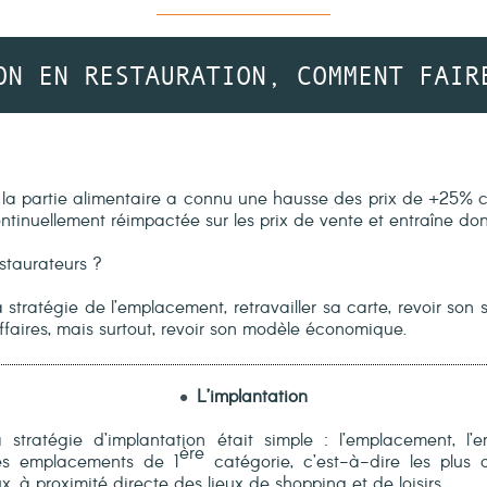
ON EN RESTAURATION, COMMENT FAIR
 la partie alimentaire a connu une hausse des prix de +25% c
ontinuellement réimpactée sur les prix de vente et entraîne 
staurateurs ?
a stratégie de l’emplacement, retravailler sa carte, revoir so
’affaires, mais surtout, revoir son modèle économique.
L’implantation
 stratégie d’implantation était simple : l’emplacement, l
ère
 des emplacements de 1
catégorie, c’est-à-dire les plus 
ux, à proximité directe des lieux de shopping et de loisirs.