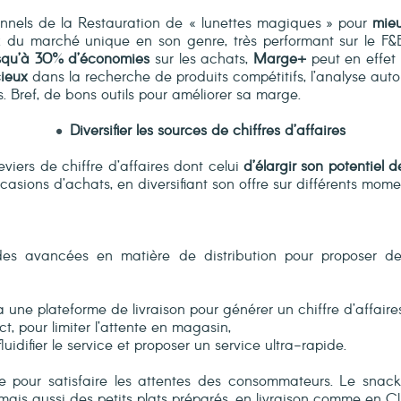
onnels de la Restauration de « lunettes magiques » pour
mieu
 du marché unique en son genre, très performant sur le F&
squ’à 30% d’économies
sur les achats,
Marge+
peut en effet
ieux
dans la recherche de produits compétitifs, l’analyse au
s. Bref, de bons outils pour améliorer sa marge.
Diversifier les sources de chiffres d’affaires
eviers de chiffre d’affaires dont celui
d’élargir son potentiel d
 occasions d’achats, en diversifiant son offre sur différents m
 des avancées en matière de distribution pour proposer d
ia une plateforme de livraison pour générer un chiffre d’affair
t, pour limiter l’attente en magasin,
fluidifier le service et proposer un service ultra-rapide.
tée pour satisfaire les attentes des consommateurs. Le snack
ais aussi des petits plats préparés, en livraison comme en Cl