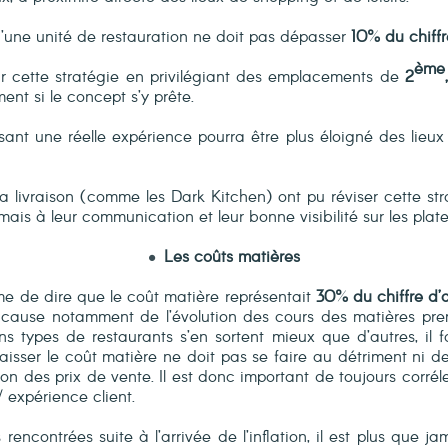
d’une unité de restauration ne doit pas dépasser
10% du chiffr
ème
voir cette stratégie en privilégiant des emplacements de
2
ement si le concept s’y prête.
ant une réelle expérience pourra être plus éloigné des lieux d
a livraison (comme les Dark Kitchen) ont pu réviser cette st
mais à leur communication et leur bonne visibilité sur les plate
Les coûts matières
me de dire que le coût matière représentait
30% du chiffre d’a
ause notamment de l’évolution des cours des matières prem
ns types de restaurants s’en sortent mieux que d’autres, il 
aisser le coût matière ne doit pas se faire au détriment ni de 
ion des prix de vente. Il est donc important de toujours corrél
 expérience client.
rencontrées suite à l’arrivée de l’inflation, il est plus que j