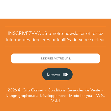
INSCRIVEZ-VOUS à notre newsletter et restez
informé des dernières actualités de votre secteur
Envoyer
2026 © Gira Conseil -
Conditions Générales de Vente
-
Design graphique & Développement :
Made for you
-
W3C
Valid