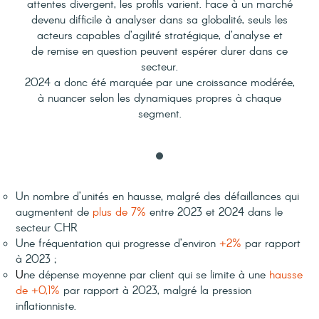
attentes divergent, les profils varient. Face à un
marché
devenu
difficile à analyser dans sa globalité
, seuls les
acteurs capables
d’agilité stratégique
,
d’analyse
et
de
remise en question
peuvent espérer
durer dans ce
secteur.
2024
a donc été marquée par une
croissance modérée
,
à
nuancer
selon les
dynamiques propres à chaque
segment
.
Un nombre d’unités en hausse, malgré des
défaillances
qui
augmentent de
plus de 7%
entre 2023 et 2024 dans le
secteur CHR
Une
fréquentation
qui progresse d’environ
+
2%
par rapport
à 2023 ;
U
ne
dépense moyenne
par client
qui se limite à une
hausse
de
+0,1%
par rapport à 2023, malgré la pression
inflationniste.