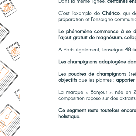
Dans la même lignée,
certaines en
C’est l’exemple de
Chérico
, qui 
préparation et l’enseigne communiqu
Le phénomène commence à se dév
l’ajout gratuit de magnésium, col
A Paris également, l’enseigne
48 c
Les champignons adaptogène dans
Les
poudres de champignons
(rei
objectifs
que les plantes :
apporter
La marque « Bonjour », née en 2
composition repose sur des extrai
Ce segment reste toutefois encore
holistique.