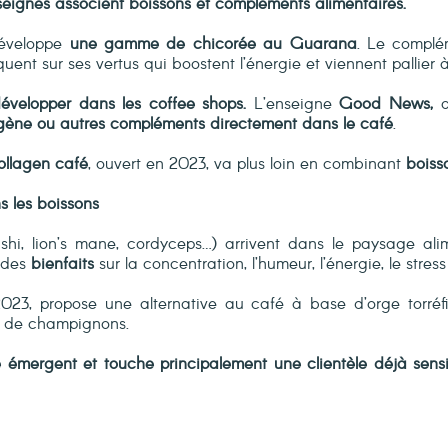
seignes associent boissons et compléments alimentaires.
développe
une gamme de chicorée au Guarana
. Le complém
ent sur ses vertus qui boostent l’énergie et viennent pallier à
elopper dans les coffee shops.
L’enseigne
Good News,
a
lagène ou autres compléments directement dans le café
.
ollagen café
, ouvert en 2023, va plus loin en combinant
boisso
 les boissons
shi, lion’s mane, cordyceps…) arrivent dans le paysage al
des
bienfaits
sur la concentration, l’humeur, l’énergie, le stre
023, propose une alternative au café à base d’orge torré
ts de champignons.
 émergent et touche principalement une clientèle déjà sensi