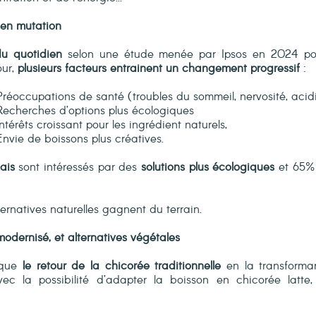
en mutation
du quotidien
selon une étude menée par Ipsos en 2024 po
our,
plusieurs facteurs entrainent un changement progressif
:
Préoccupations de santé (troubles du sommeil, nervosité, acidi
Recherches d’options plus écologiques
Intérêts croissant pour les ingrédient naturels,
Envie de boissons plus créatives.
ais
sont intéressés par des
solutions plus écologiques
et 65% 
ernatives naturelles gagnent du terrain.
 modernisé
,
et alternatives végétales
rque
le retour de la chicorée traditionnelle
en la transforma
vec la possibilité d’adapter la boisson en chicorée latt