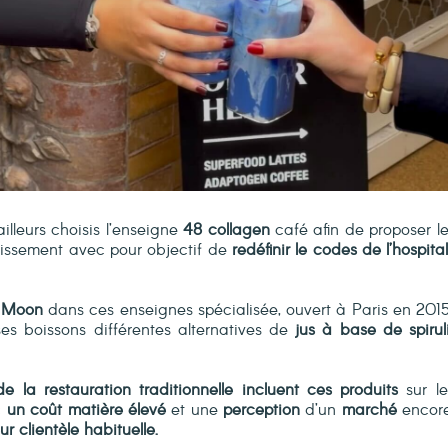
illeurs choisis l’enseigne
48 collagen
café afin de proposer le
lissement avec pour objectif de
redéfinir le codes de l’hospita
e Moon
dans ces enseignes spécialisée, ouvert à Paris en 2015
es boissons différentes alternatives de
jus à base de spiru
e la restauration traditionnelle incluent ces produits
sur le
c
un coût matière élevé
et une
perception
d’un
marché
encor
r clientèle habituelle.