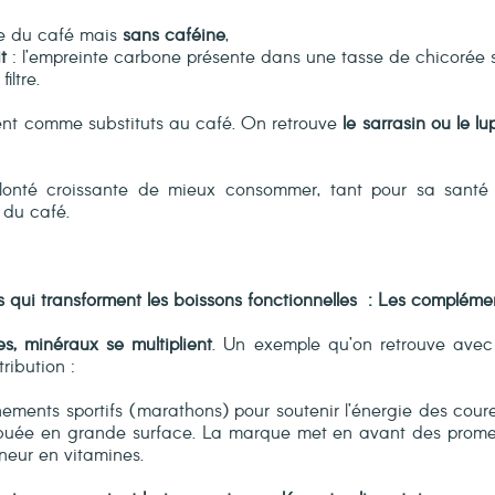
he du café mais
sans caféine
,
t
: l’empreinte carbone présente dans une tasse de chicorée ser
iltre.
t comme substituts au café. On retrouve
le sarrasin ou le lu
onté croissante de mieux consommer, tant pour sa santé 
 du café.
 qui transforment les boissons fonctionnelles
: Les complémen
s, minéraux se multiplient
. Un exemple qu’on retrouve avec
ribution :
nements sportifs (marathons) pour soutenir l’énergie des cour
ribuée en grande surface. La marque met en avant des promes
eneur en vitamines.