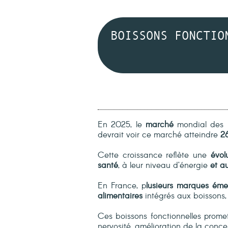
BOISSONS FONCTIO
En 2025, le
marché
mondial des
devrait voir ce marché atteindre
26
Cette croissance reflète une
évol
santé
, à leur niveau d’énergie
et au
En France, p
lusieurs marques éme
alimentaires
intégrés aux boissons,
Ces boissons fonctionnelles promett
nervosité, amélioration de la concen