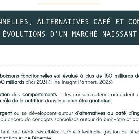
NNELLES, ALTERNATIVES CAFÉ ET CO
ÉVOLUTIONS D’UN MARCHÉ NAISSANT
boissons fonctionnelles
est
évalué
à plus de
150 milliards d
0 milliards
d’ici
2031
(lThe Insight Partners, 2023).
ution
des
comportements
: les consommateurs accordent 
 rôle de la nutrition
dans leur
bien être quotidien.
rgent
ou se développent autour d’
alternatives au café
, d
’in
 ou encore de concepts spécialisés autour de bien-être et de 
ent des bénéfices ciblés : santé intestinale, gestion du stre
tration et de l’énergie...